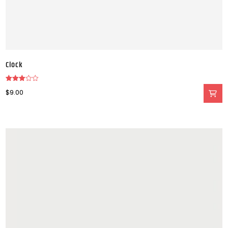
Clock
Valorado
$
9.00
en
3.00
de 5