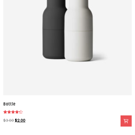
Bottle
Valorado
$
3.00
$
2.00
en
4.33
de
5