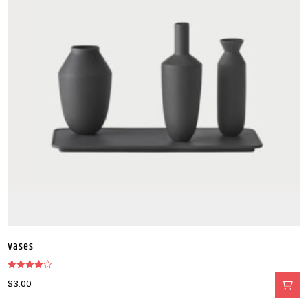
Vases
Valorado
$
3.00
en
4.00
de 5