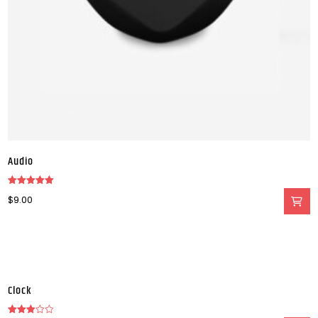
Audio
Valorado en
$
9.00
5.00
de 5
Clock