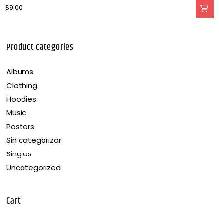
Valorado
$
9.00
en
3.00
de 5
Product categories
Albums
Clothing
Hoodies
Music
Posters
Sin categorizar
Singles
Uncategorized
Cart